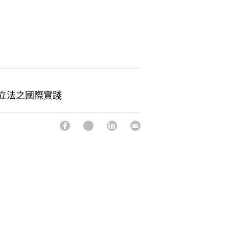
立法之國際實踐