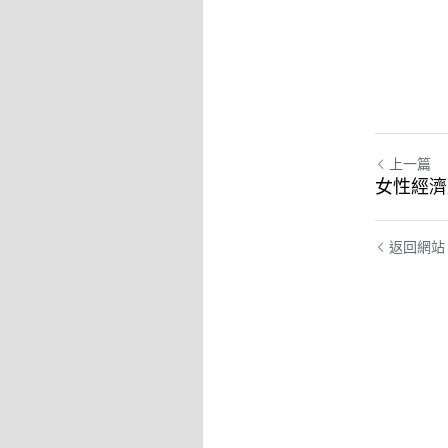
上一篇
女性經濟
返回網站