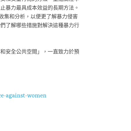
止暴力最具成本效益的長期方法。 
據收集和分析，以便更了解暴力侵害
我們了解哪些措施對解決這種暴力行
城市和安全公共空間」，一直致力於預
ce-against-women