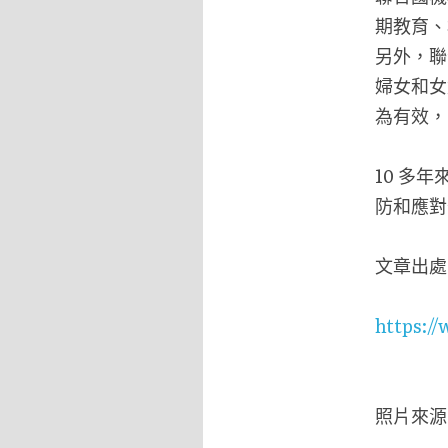
期教育、
另外，聯
婦女和女
為有效，
10 多
防和應對
文章出處
https:/
照片來源：S