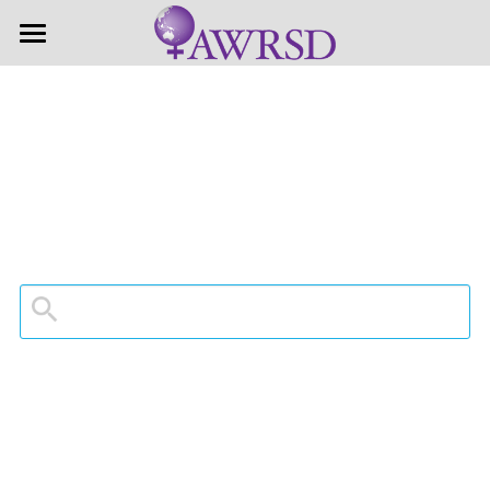
×
商品分類
首頁
近期活動
所有商品分類
關於婦盟
關注議題
婦盟簡介
關於理監事
活動成果
活動集錦
支持贊助
支持計畫
加入會員