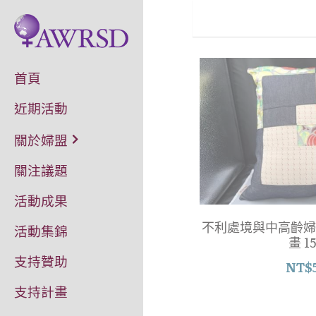
首頁
近期活動
關於婦盟
關注議題
活動成果
不利處境與中高齡
活動集錦
畫 2
支持贊助
NT$
支持計畫