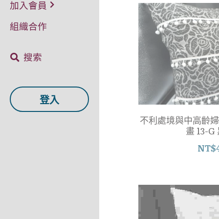
加入會員
組織合作
搜索
登入
不利處境與中高齡
畫 2
NT$