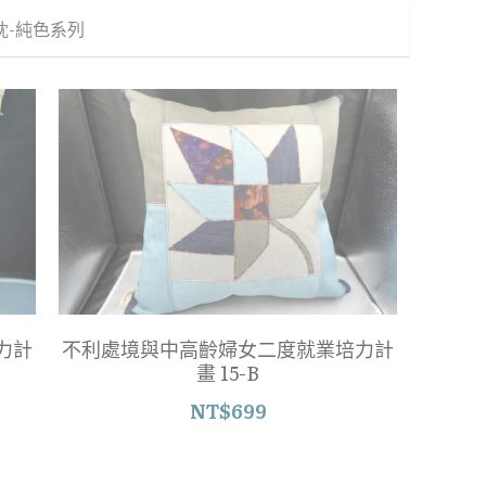
枕-純色系列
力計
不利處境與中高齡婦女二度就業培力計
畫 2-I
NT$399