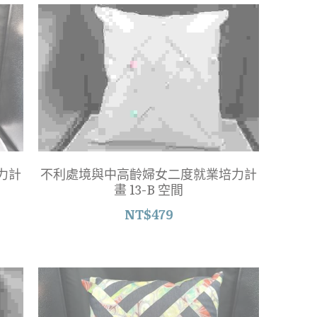
力計
不利處境與中高齡婦女二度就業培力計
畫 2-F
NT$399