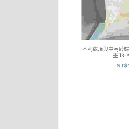
不利處境與中高齡
畫 2
NT$
不利處境與中高齡
畫 2
NT$