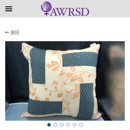
×
商品分類
首頁
返回
近期活動
所有商品分類
關於婦盟
關注議題
婦盟簡介
關於理監事
活動成果
活動集錦
支持贊助
支持計畫
加入會員