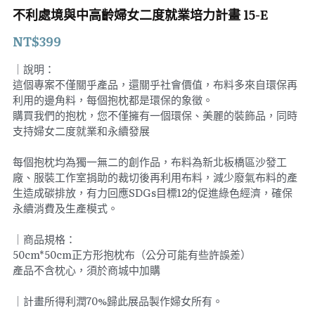
不利處境與中高齡婦女二度就業培力計畫 15-E
組織合作
加入會員
NT$399
個資聲明
搜索
｜說明：
這個專案不僅關乎產品，還關乎社會價值，布料多來自環保再
利用的邊角料，每個抱枕都是環保的象徵。
登入
購買我們的抱枕，您不僅擁有一個環保、美麗的裝飾品，同時
支持婦女二度就業和永續發展
每個抱枕均為獨一無二的創作品，布料為新北板橋區沙發工
廠、服裝工作室捐助的裁切後再利用布料，減少廢氣布料的產
生造成碳排放，有力回應SDGs目標12的促進綠色經濟，確保
永續消費及生產模式。
｜商品規格：
50cm*50cm正方形抱枕布（公分可能有些許誤差）
產品不含枕心，須於商城中加購
｜計畫所得利潤70%歸此展品製作婦女所有。