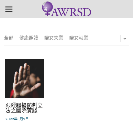
×
商品分類
首頁
近期活動
所有商品分類
全部
健康照護
婦女失業
婦女就業
關於婦盟
關注議題
婦盟簡介
關於理監事
活動成果
活動集錦
支持贊助
跟蹤騷擾防制立
法之國際實踐
支持計畫
2022年9月9日
加入會員