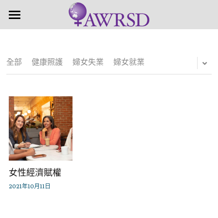
×
商品分類
首頁
近期活動
所有商品分類
全部
健康照護
婦女失業
婦女就業
關於婦盟
關注議題
婦盟簡介
關於理監事
活動成果
活動集錦
支持贊助
女性經濟賦權
2021年10月11日
支持計畫
加入會員